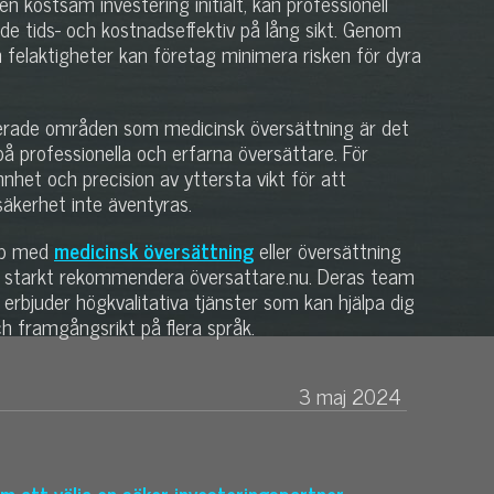
n kostsam investering initialt, kan professionell
de tids- och kostnadseffektiv på lång sikt. Genom
 felaktigheter kan företag minimera risken för dyra
iserade områden som medicinsk översättning är det
g på professionella och erfarna översättare. För
nhet och precision av yttersta vikt för att
säkerhet inte äventyras.
älp med
medicinsk översättning
eller översättning
 starkt rekommendera översattare.nu. Deras team
 erbjuder högkvalitativa tjänster som kan hjälpa dig
h framgångsrikt på flera språk.
3 maj 2024
 att välja en säker investeringspartner