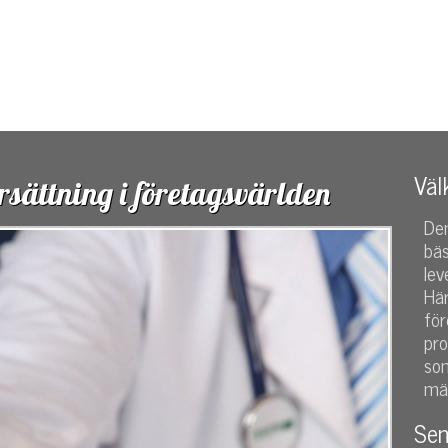
de
Väl
rsättning i företagsvärlden
Den
bä
lev
Här
fö
pro
som
mä
Sen