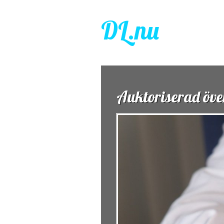
DL.nu
Företag och företagan
Auktoriserad öve