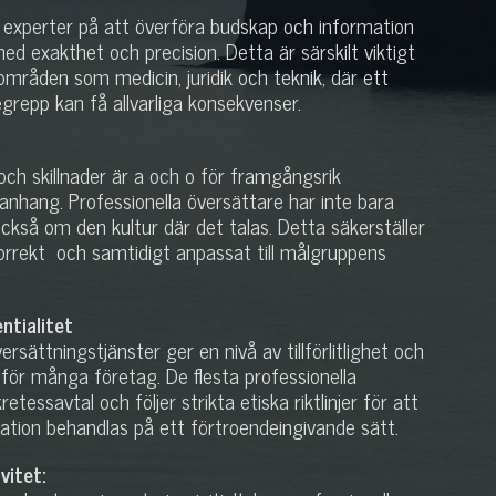
r experter på att överföra budskap och information
med exakthet och precision. Detta är särskilt viktigt
 områden som medicin, juridik och teknik, där ett
egrepp kan få allvarliga konsekvenser.
 och skillnader är a och o för framgångsrik
nhang. Professionella översättare har inte bara
ckså om den kultur där det talas. Detta säkerställer
korrekt och samtidigt anpassat till målgruppens
entialitet
rsättningstjänster ger en nivå av tillförlitlighet och
ör många företag. De flesta professionella
tessavtal och följer strikta etiska riktlinjer för att
mation behandlas på ett förtroendeingivande sätt.
vitet: