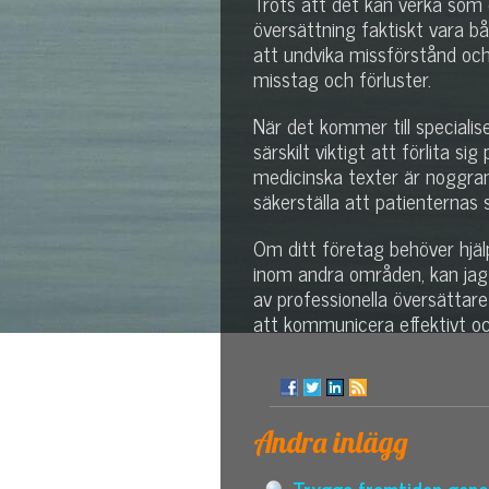
Trots att det kan verka som e
översättning faktiskt vara bå
att undvika missförstånd och
misstag och förluster.
När det kommer till special
särskilt viktigt att förlita si
medicinska texter är noggran
säkerställa att patienternas 
Om ditt företag behöver hj
inom andra områden, kan jag
av professionella översättare
att kommunicera effektivt oc
Andra inlägg
Trygga framtiden genom