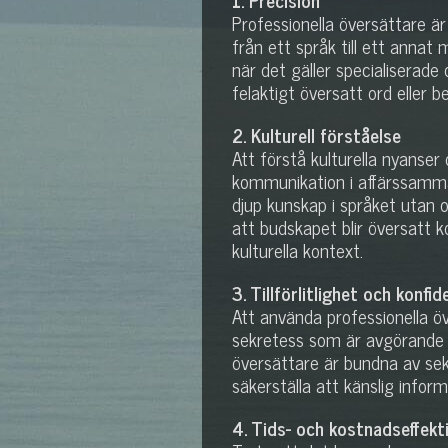
Professionella översättare ä
från ett språk till ett annat 
när det gäller specialiserade
felaktigt översatt ord eller b
2. Kulturell förståelse
Att förstå kulturella nyanser
kommunikation i affärssamma
djup kunskap i språket utan o
att budskapet blir översatt 
kulturella kontext.
3. Tillförlitlighet och konfid
Att använda professionella öve
sekretess som är avgörande f
översättare är bundna av sekre
säkerställa att känslig infor
4. Tids- och kostnadseffekti