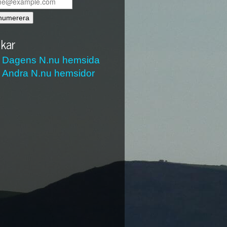
kar
Dagens N.nu hemsida
Andra N.nu hemsidor