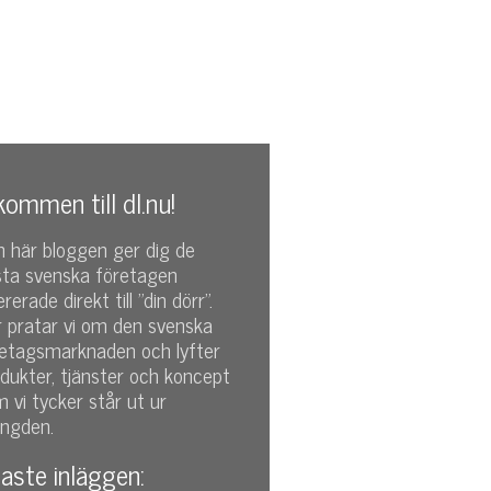
kommen till dl.nu!
 här bloggen ger dig de
sta svenska företagen
ererade direkt till "din dörr".
 pratar vi om den svenska
retagsmarknaden och lyfter
dukter, tjänster och koncept
 vi tycker står ut ur
ngden.
aste inläggen: