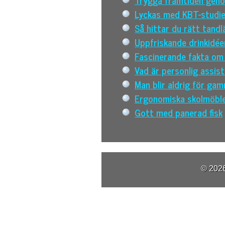
Lyckas med KBT-studie
Så hittar du rätt tandl
Uppfriskande drinkidée
Fascinerande fakta om
Vad är personlig assis
Man blir aldrig för gam
Ergonomiska skolmöbl
Gott med panerad fisk
© 2026 