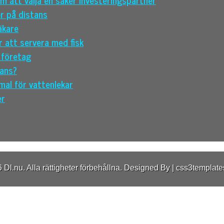
r på distans
äkare
r att servera med fisk
 företag
tans?
mal för vattenlekar
er
Dl.nu. Alla rättigheter förbehållna.
Designed By |
css3template