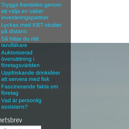
Trygga framtiden genom
att välja en säker
investeringspartner
Lyckas med KBT-studier
på distans
Så hittar du rätt
tandläkare
Auktoriserad
översättning i
företagsvärlden
Uppfriskande drinkidéer
att servera med fisk
Fascinerande fakta om
företag
Vad är personlig
assistans?
etsbrev