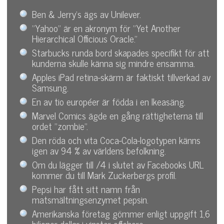
Ben & Jerry's ägs av Unilever.
"Yahoo" är en akronym för "Yet Another
Hierarchical Officious Oracle."
Starbucks runda bord skapades specifikt för att
kunderna skulle känna sig mindre ensamma.
Apples iPad retina-skärm är faktiskt tillverkad av
Samsung.
En av tio européer är födda i en Ikeasäng.
Marvel Comics ägde en gång rättigheterna till
ordet "zombie".
Den röda och vita Coca-Cola-logotypen känns
igen av 94 % av världens befolkning.
Om du lägger till /4 i slutet av Facebooks URL
kommer du till Mark Zuckerbergs profil.
Pepsi har fått sitt namn från
matsmältningsenzymet pepsin.
Amerikanska företag gömmer enligt uppgift 1,6
biljoner dollar i vinster offshore.