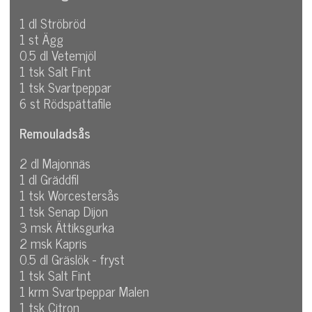
1 dl Ströbröd
1 st Ägg
0.5 dl Vetemjöl
1 tsk Salt Fint
1 tsk Svartpeppar
6 st Rödspättafile
Remouladsås
2 dl Majonnäs
1 dl Gräddfil
1 tsk Worcestersås
1 tsk Senap Dijon
3 msk Ättiksgurka
2 msk Kapris
0.5 dl Gräslök - fryst
1 tsk Salt Fint
1 krm Svartpeppar Malen
1 tsk Citron