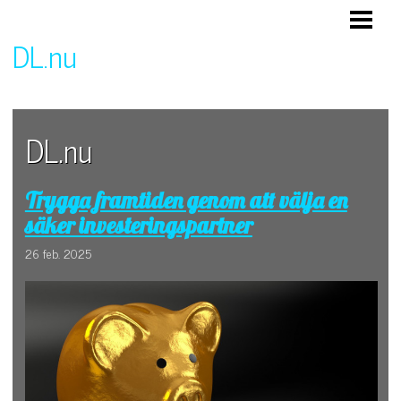
HEM
DL.nu
Företag och företagande
DL.nu
Trygga framtiden genom att välja en
säker investeringspartner
26 feb. 2025