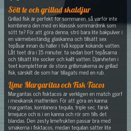
Sött te och grillad skaldjur
Grillad fisk är perfekt för sommaren, så varför inte
kombinera den med en klassisk sommardrink som
sött te? För att göra denna, strö bara lite bakpulver i
en värmebeständig glaskanna och tillsätt sex
tepåsar innan du häller i två koppar kokande vatten.
Låt teet dra i 15 minuter, ta sedan bort tepåsarna
och tillsätt lite socker och kallt vatten. Djärvheten i
teet kompletterar de stora grillsmakerna av grillad
fisk, särskilt de som har tillagats med en rub.
Lime Margaritas och Fisk Tacos
Margaritas och fisktacos är verkligen en match gjorf
i mexikansk mathimlen. För att göra en kanna
margaritas, kombinera tequila, triple sec, färsk
limejuice och is i en kanna och rör om tills det
blandas. Den zesty limefrukten passar bra med
smakerna i fisktacos, medan tequilan sätter lite