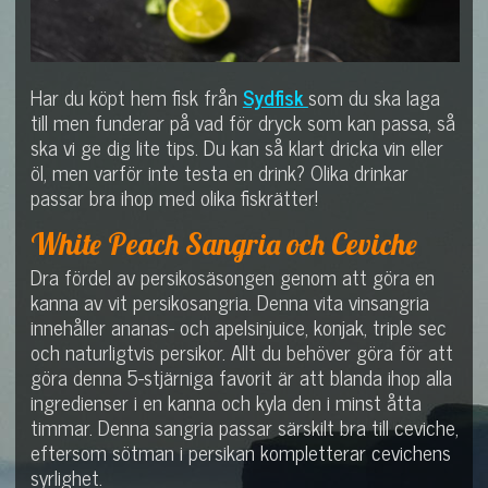
Har du köpt hem fisk från
Sydfisk
som du ska laga
till men funderar på vad för dryck som kan passa, så
ska vi ge dig lite tips. Du kan så klart dricka vin eller
öl, men varför inte testa en drink? Olika drinkar
passar bra ihop med olika fiskrätter!
White Peach Sangria och Ceviche
Dra fördel av persikosäsongen genom att göra en
kanna av vit persikosangria. Denna vita vinsangria
innehåller ananas- och apelsinjuice, konjak, triple sec
och naturligtvis persikor. Allt du behöver göra för att
göra denna 5-stjärniga favorit är att blanda ihop alla
ingredienser i en kanna och kyla den i minst åtta
timmar. Denna sangria passar särskilt bra till ceviche,
eftersom sötman i persikan kompletterar cevichens
syrlighet.