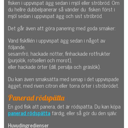
fisken i uppvispat ägg sedan i mjöl eller ströbröd. Om
du hellre dubbelpanerar så vänder du fisken först i
mjöl sedan i uppvispat ägg och sist ströbröd.
Det går även att göra panering med goda smaker:
Vänd fiskfilén i uppvispat ägg sedan i något av
följande,
sesamfrö, hackade nötter, finhackade rotfrukter
(purjolök, rotselleri och morot),
eller hackade örter (dill, persilja och gräslök).
Du kan även smaksätta med senap i det uppvispade
ägget, med riven citron eller torra örter i ströbrödet.
Panerad rödspätta
En god fisk att panera, det är rödspätta. Du kan köpa
panerad rödspätta
färdig, eller så gör du den själv:
Huvudingredienser