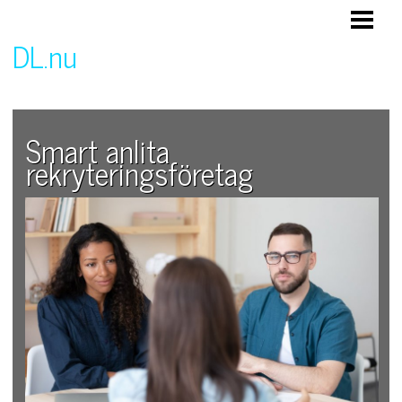
HEM
DL.nu
Företag och företagande
Smart anlita
rekryteringsföretag