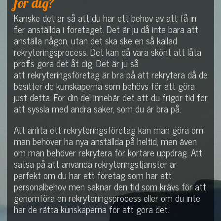
för dig?
Kanske det är så att du har ett behov av att få in
fler anställda i företaget. Det är ju då inte bara att
anställa någon, utan det ska ske en så kallad
rekryteringsprocess. Det kan då vara skönt att låta
proffs göra det åt dig. Det är ju så
att rekryteringsföretag är bra på att rekrytera då de
besitter de kunskaperna som behövs för att göra
just detta. För din del innebär det att du frigör tid för
att syssla med andra saker, som du är bra på.
Att anlita ett rekryteringsföretag kan man göra om
man behöver ha nya anställda på heltid, men även
om man behöver rekrytera för kortare uppdrag. Att
satsa på att använda rekryteringstjänster är
perfekt om du har ett företag som har ett
personalbehov men saknar den tid som krävs för att
genomföra en rekryteringsprocess eller om du inte
har de rätta kunskaperna för att göra det.