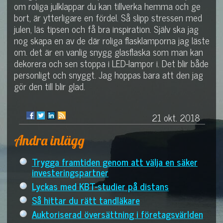
om roliga julklappar du kan tillverka hemma och ge
bort, är ytterligare en fördel. Så slipp stressen med
julen, läs tipsen och få bra inspiration. Själv ska jag
nog skapa en av de där roliga flasklamporna jag läste
om. det är en vanlig snygg glasflaska som man kan
dekorera och sen stoppa i LED-lampor i. Det blir både
personligt och snyggt. Jag hoppas bara att den jag
gör den till blir glad.
21 okt. 2018
Andra inlägg
Trygga framtiden genom att välja en säker
investeringspartner
Lyckas med KBT-studier på distans
Så hittar du rätt tandläkare
Auktoriserad översättning i företagsvärlden