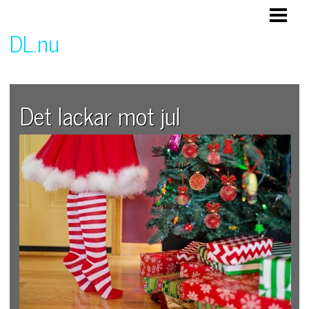
HEM
DL.nu
Företag och företagande
Det lackar mot jul