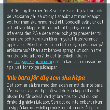
Det är idag lite mer än 8 veckor kvar till julafton och
de veckorna går så otroligt snabbt att man knappt
vet hur man ska hinna med allt. Speciellt svårt är det
att hitta julklappar till alla och att springa runt i
affärerna den 23:e december och jaga presenter till
sina nära och kära kan bli en mycket frustrerande
upplevelse. Men hur ska man hitta roliga julklappar på
enklaste vis? Utan att behöva springa ut och in i tre
hundra olika affärer? Jo det är enkelt, kika in
hos
roligajulklappar.com
där du kan läsa massor av
tips just för roliga julklappar.
Inte bara för dig som ska köpa
Det som är så bra med den sidan är att du inte bara
får massor av bra tips på vad du kan köpa till de du
älskar. Du får också väldigt bra tips för vad du kan
önska dig själv i julklapp. Sen att de inte enbart riktar
in sig på kommersiella produkter, utan också tipsar