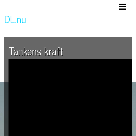
HEM
DL.nu
Företag och företagande
Tankens kraft